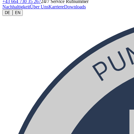
+43 664 730 35 267
24/7 Service Rufnummer
Nachhaltigkeit
Über Uns
Karriere
Downloads
DE
EN