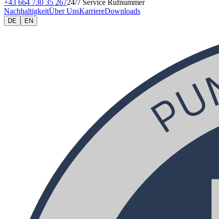
+43 664 730 35 267
24/7 Service Rufnummer
Nachhaltigkeit
Über Uns
Karriere
Downloads
DE
EN