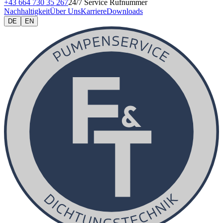
+43 664 730 35 267
24/7 Service Rufnummer
Nachhaltigkeit
Über Uns
Karriere
Downloads
DE
EN