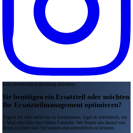
Jetzt unverbindlich Beratung anfordern
Sie benötigen ein Ersatzteil oder möchten
Ihr Ersatzteilmanagement optimieren?
Zögern Sie bitte nicht uns zu kontaktieren. Egal ob telefonisch, via
E-Mail oder über das Online Formular. Wir freuen uns darauf von
Ihnen zu hören und Sie beraten und unterstützen zu können.