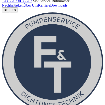
+43 664 730 35 267
24/7 Service Rufnummer
Nachhaltigkeit
Über Uns
Karriere
Downloads
DE
EN