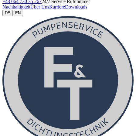
+43 664 730 35 267
24/7 Service Rufnummer
Nachhaltigkeit
Über Uns
Karriere
Downloads
DE
EN