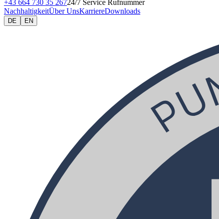
+43 664 730 35 267
24/7 Service Rufnummer
Nachhaltigkeit
Über Uns
Karriere
Downloads
DE
EN