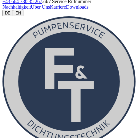
+43 664 730 35 267
24/7 Service Rufnummer
Nachhaltigkeit
Über Uns
Karriere
Downloads
DE
EN