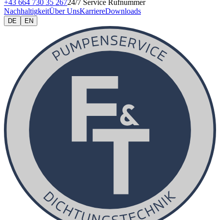
+43 664 730 35 267
24/7 Service Rufnummer
Nachhaltigkeit
Über Uns
Karriere
Downloads
DE
EN