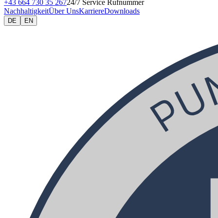
+43 664 730 35 267
24/7 Service Rufnummer
Nachhaltigkeit
Über Uns
Karriere
Downloads
DE
EN