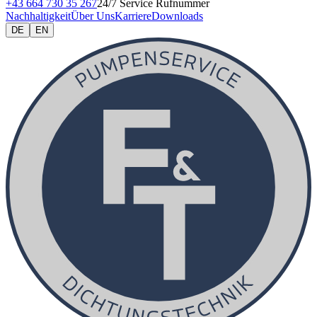
+43 664 730 35 267
24/7 Service Rufnummer
Nachhaltigkeit
Über Uns
Karriere
Downloads
DE
EN