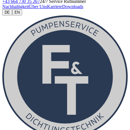
+43 664 730 35 267
24/7 Service Rufnummer
Nachhaltigkeit
Über Uns
Karriere
Downloads
DE
EN