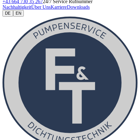
+43 664 730 35 267
24/7 Service Rufnummer
Nachhaltigkeit
Über Uns
Karriere
Downloads
DE
EN