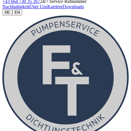
+43 664 730 35 267
24/7 Service Rufnummer
Nachhaltigkeit
Über Uns
Karriere
Downloads
DE
EN