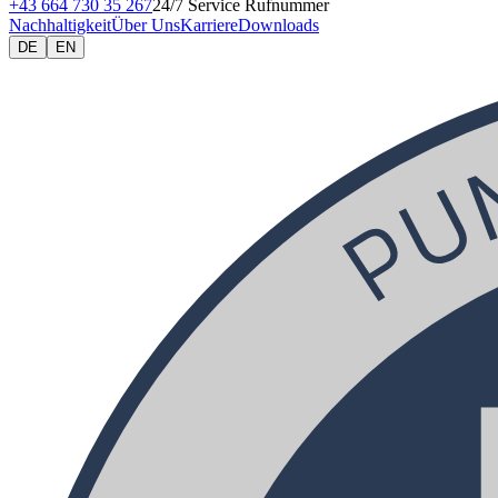
+43 664 730 35 267
24/7 Service Rufnummer
Nachhaltigkeit
Über Uns
Karriere
Downloads
DE
EN