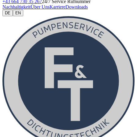
+43 664 730 35 267
24/7 Service Rufnummer
Nachhaltigkeit
Über Uns
Karriere
Downloads
DE
EN