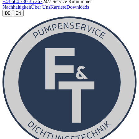
+43 664 730 35 267
24/7 Service Rufnummer
Nachhaltigkeit
Über Uns
Karriere
Downloads
DE
EN