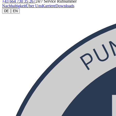
+43 664 730 35 267
24/7 Service Rufnummer
Nachhaltigkeit
Über Uns
Karriere
Downloads
DE
EN