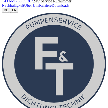
+43 664 730 35 267
24/7 Service Rufnummer
Nachhaltigkeit
Über Uns
Karriere
Downloads
DE
EN