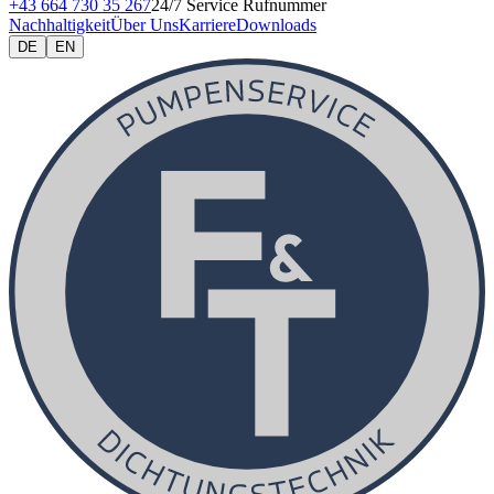
+43 664 730 35 267
24/7 Service Rufnummer
Nachhaltigkeit
Über Uns
Karriere
Downloads
DE
EN