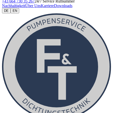
+43 664 730 35 267
24/7 Service Rufnummer
Nachhaltigkeit
Über Uns
Karriere
Downloads
DE
EN