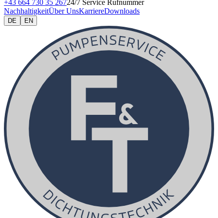
+43 664 730 35 267
24/7 Service Rufnummer
Nachhaltigkeit
Über Uns
Karriere
Downloads
DE
EN