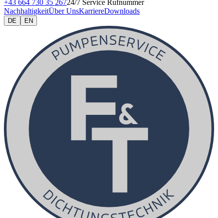
+43 664 730 35 267
24/7 Service Rufnummer
Nachhaltigkeit
Über Uns
Karriere
Downloads
DE
EN