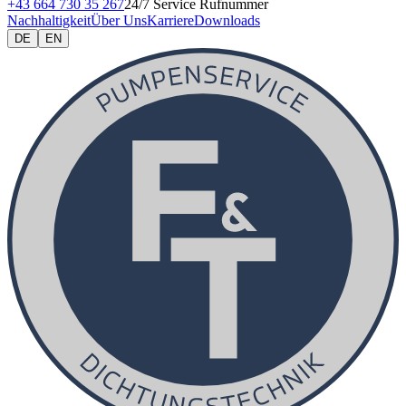
+43 664 730 35 267
24/7 Service Rufnummer
Nachhaltigkeit
Über Uns
Karriere
Downloads
DE
EN