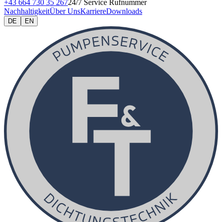
+43 664 730 35 267
24/7 Service Rufnummer
Nachhaltigkeit
Über Uns
Karriere
Downloads
DE
EN