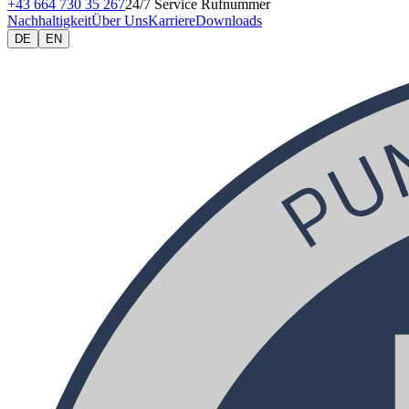
+43 664 730 35 267
24/7 Service Rufnummer
Nachhaltigkeit
Über Uns
Karriere
Downloads
DE
EN