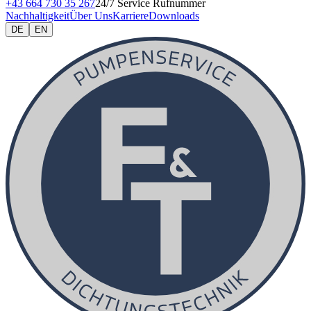
+43 664 730 35 267
24/7 Service Rufnummer
Nachhaltigkeit
Über Uns
Karriere
Downloads
DE
EN