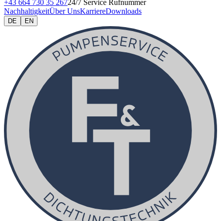
+43 664 730 35 267
24/7 Service Rufnummer
Nachhaltigkeit
Über Uns
Karriere
Downloads
DE
EN