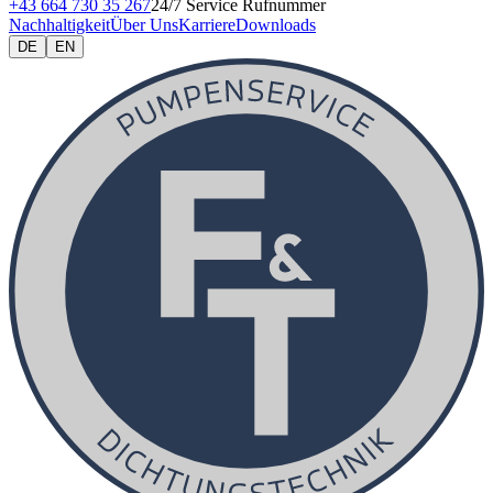
+43 664 730 35 267
24/7 Service Rufnummer
Nachhaltigkeit
Über Uns
Karriere
Downloads
DE
EN