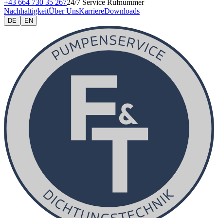
+43 664 730 35 267
24/7 Service Rufnummer
Nachhaltigkeit
Über Uns
Karriere
Downloads
DE
EN