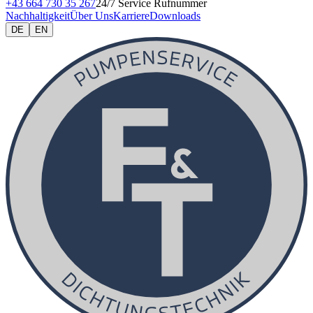
+43 664 730 35 267
24/7 Service Rufnummer
Nachhaltigkeit
Über Uns
Karriere
Downloads
DE
EN