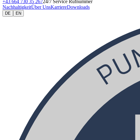
+43 664 730 35 267
24/7 Service Rufnummer
Nachhaltigkeit
Über Uns
Karriere
Downloads
DE
EN