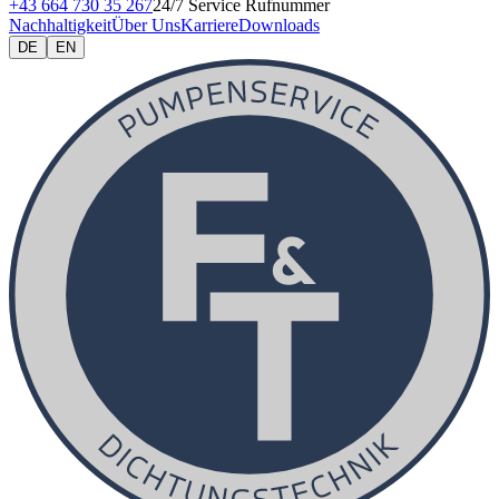
+43 664 730 35 267
24/7 Service Rufnummer
Nachhaltigkeit
Über Uns
Karriere
Downloads
DE
EN