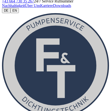
+43 664 730 35 267
24/7 Service Rufnummer
Nachhaltigkeit
Über Uns
Karriere
Downloads
DE
EN