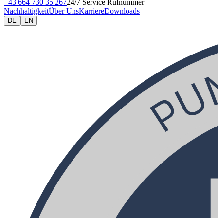
+43 664 730 35 267
24/7 Service Rufnummer
Nachhaltigkeit
Über Uns
Karriere
Downloads
DE
EN