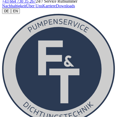
+43 664 730 35 267
24/7 Service Rufnummer
Nachhaltigkeit
Über Uns
Karriere
Downloads
DE
EN