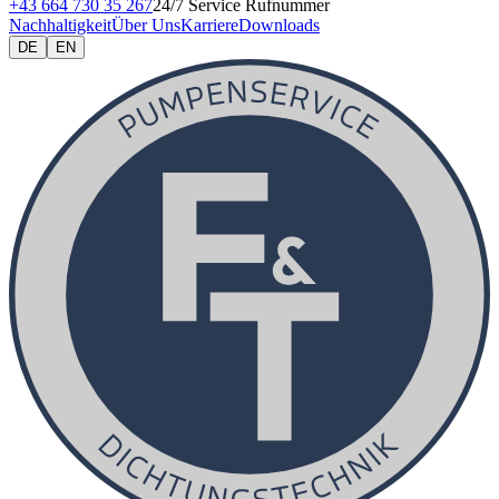
+43 664 730 35 267
24/7 Service Rufnummer
Nachhaltigkeit
Über Uns
Karriere
Downloads
DE
EN