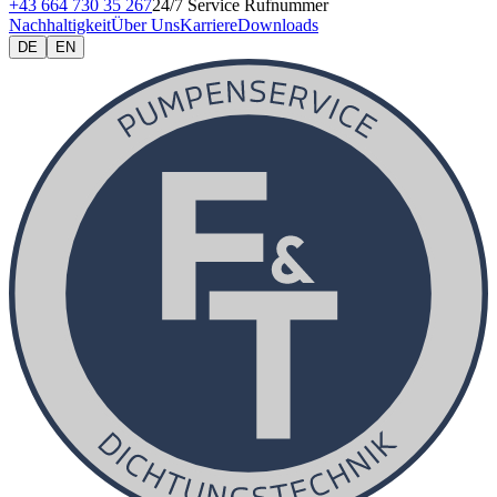
+43 664 730 35 267
24/7 Service Rufnummer
Nachhaltigkeit
Über Uns
Karriere
Downloads
DE
EN