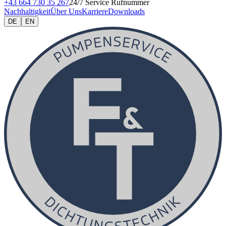
+43 664 730 35 267
24/7 Service Rufnummer
Nachhaltigkeit
Über Uns
Karriere
Downloads
DE
EN